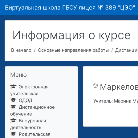
Перейти к основному содержанию
Виртуальная школа ГБОУ лицея № 389 "ЦЭО"
Информация о курсе
В начало
Основные направления работы
Дистанци
Пропустить Меню
Меню
Маркелов
Электронная
учительская
ОДОД
Учитель:
Марина М
Дистанционное
обучение
Внеурочная
деятельность
Родительская