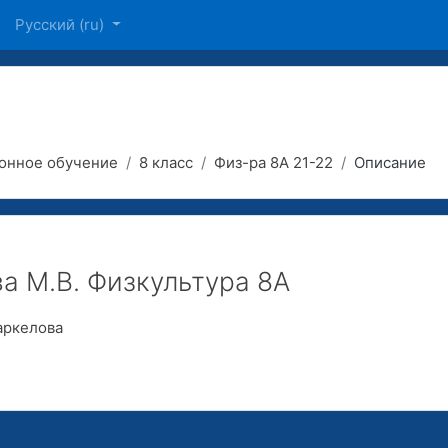
Русский ‎(ru)‎
онное обучение
8 класс
Физ-ра 8А 21-22
Описание
а М.В. Физкультура 8А
аркелова