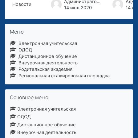
List of discussions. Showing 1 of 1 d
Администратор Туезова Лариса Николаевна
Новости
14 июл 2020
14 и
Пропустить Меню
Меню
Электронная учительская
ОДОД
Дистанционное обучение
Внеурочная деятельность
Родительская академия
Региональная стажировочная площадка
Пропустить Основное меню
Основное меню
Электронная учительская
ОДОД
Дистанционное обучение
Внеурочная деятельность